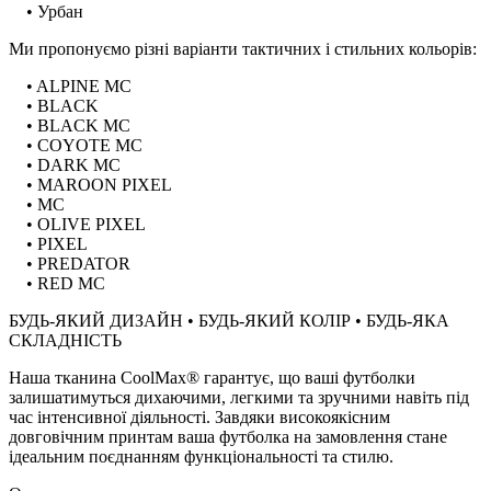
• Урбан
Ми пропонуємо різні варіанти тактичних і стильних кольорів:
• ALPINE MC
• BLACK
• BLACK MC
• COYOTE MC
• DARK MC
• MAROON PIXEL
• MC
• OLIVE PIXEL
• PIXEL
• PREDATOR
• RED MC
БУДЬ-ЯКИЙ ДИЗАЙН • БУДЬ-ЯКИЙ КОЛІР • БУДЬ-ЯКА
СКЛАДНІСТЬ
Наша тканина CoolMax® гарантує, що ваші футболки
залишатимуться дихаючими, легкими та зручними навіть під
час інтенсивної діяльності. Завдяки високоякісним
довговічним принтам ваша футболка на замовлення стане
ідеальним поєднанням функціональності та стилю.