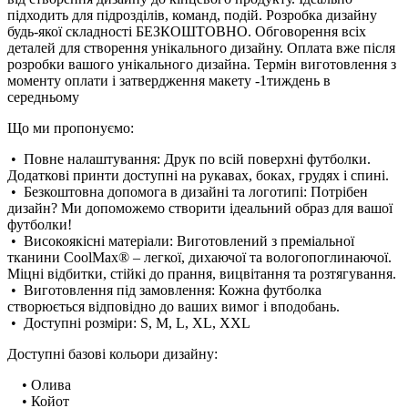
підходить для підрозділів, команд, подій. Розробка дизайну
будь-якої складності БЕЗКОШТОВНО. Обговорення всіх
деталей для створення унікального дизайну. Оплата вже після
розробки вашого унікального дизайна. Термін виготовлення з
моменту оплати і затвердження макету -1тиждень в
середньому
Що ми пропонуємо:
• Повне налаштування: Друк по всій поверхні футболки.
Додаткові принти доступні на рукавах, боках, грудях і спині.
• Безкоштовна допомога в дизайні та логотипі: Потрібен
дизайн? Ми допоможемо створити ідеальний образ для вашої
футболки!
• Високоякісні матеріали: Виготовлений з преміальної
тканини CoolMax® – легкої, дихаючої та вологопоглинаючої.
Міцні відбитки, стійкі до прання, вицвітання та розтягування.
• Виготовлення під замовлення: Кожна футболка
створюється відповідно до ваших вимог і вподобань.
• Доступні розміри: S, M, L, XL, XXL
Доступні базові кольори дизайну:
• Олива
• Койот