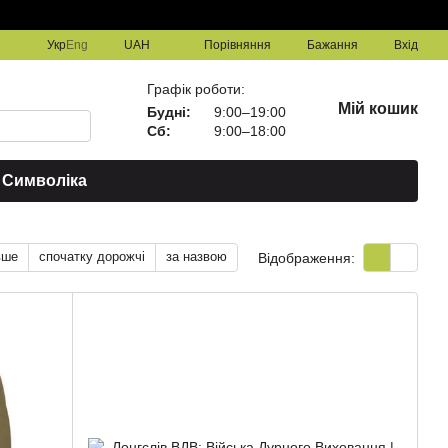
Порівняння
Укр
Eng
UAH
Бажання
Вхід
Графік роботи:
Мій кошик
Будні:
9:00–19:00
Сб:
9:00–18:00
Символіка
вше
спочатку дорожчі
за назвою
Відображення: