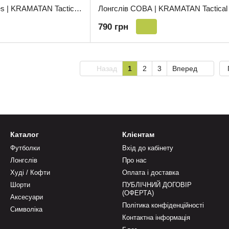
Лонгслів Special Forces | KRAMATAN Tactical Design - S, Койот
790 грн
Назад
1
2
3
Вперед
Каталог
Клієнтам
Футболки
Вхід до кабінету
Лонгслів
Про нас
Худі / Кофти
Оплата і доставка
Шорти
ПУБЛІЧНИЙ ДОГОВІР
(ОФЕРТА)
Аксесуари
Політика конфіденційності
Символіка
Контактна інформація