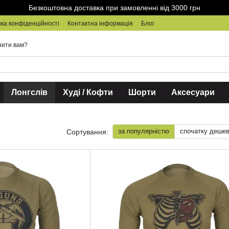
Безкоштовна доставка при замовленні від 3000 грн
ка конфіденційності
Контактна інформація
Блог
нити вам?
Лонгслів
Худі / Кофти
Шорти
Аксесуари
за популярністю
спочатку деше
Сортування: