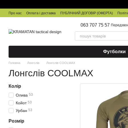
Перейти до основного контенту
Про нас
Оплата і доставка
ПУБЛІЧНИЙ ДОГОВІР (ОФЕРТА)
Політи
063 707 75 57
Передзво
Футболки
Головна
Лонгслів
Лонгслів COOLMAX
Лонгслів COOLMAX
Колір
53
Олива
53
Койот
53
Урбан
Розмір