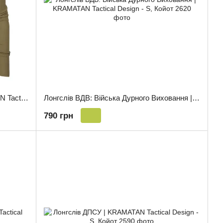
Лонгслів Crossfit Warriors | KRAMATAN Tactical Design - S, Койот
Лонгслів ВДВ: Війська Дурного Виховання | KRAMATAN Tactical Design - S, Койот
790 грн