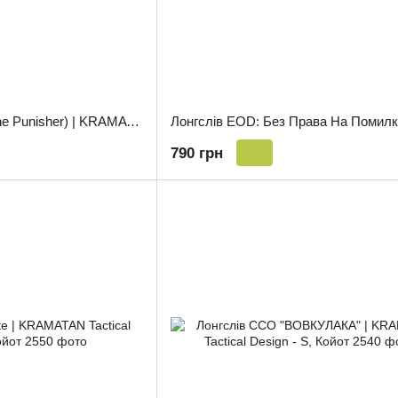
Лонгслів Каратель (The Punisher) | KRAMATAN Tactical Design - S, Олива
790 грн