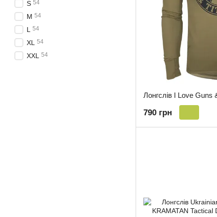
54
S
54
M
54
L
54
XL
54
XXL
790 грн