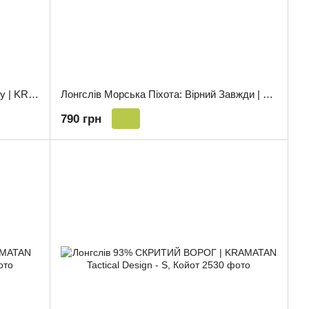
Лонгслів EOD: Без Права На Помилку | KRAMATAN Tactical Design - S, Койот
Лонгслів Морська Піхота: Вірний Завжди | KRAMATAN Tactical Design - S, Койот
790 грн