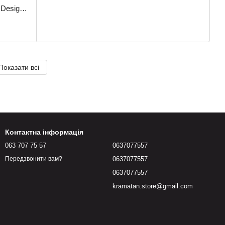
Лонгслів СОВА | KRAMATAN Tactical Design - S, Койот
Показати всі
Контактна інформація
063 707 75 57
0637077557
0637077557
Передзвонити вам?
0637077557
kramatan.store@gmail.com