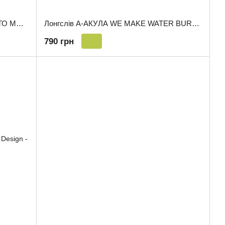
Лонгслів ПІХОТА “ЯКЩО НЕ ВОНИ,ТО МИ” | KRAMATAN Tactical Design - S, Койот
Лонгслів А-АКУЛА WE MAKE WATER BURN | KRAMATAN Tactical Design - S, Койот
790 грн