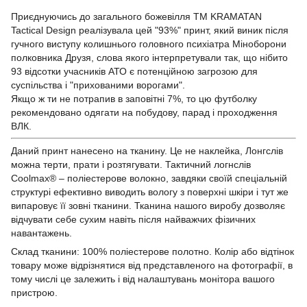
Приєднуючись до загального божевілля TM KRAMATAN
Tactical Design реалізувала цей "93%" принт, який виник після
гучного виступу колишнього головного психіатра Міноборони
полковника Друзя, слова якого інтерпретували так, що нібито
93 відсотки учасників АТО є потенційною загрозою для
суспільства і "прихованими ворогами".
Якщо ж ти не потрапив в заповітні 7%, то цю футболку
рекомендовано одягати на побудову, парад і проходження
ВЛК.
Даний принт нанесено на тканину. Це не наклейка, Лонгслів
можна терти, прати і розтягувати. Тактичний логнслів
Coolmax® – поліестерове волокно, завдяки своїй спеціальній
структурі ефективно виводить вологу з поверхні шкіри і тут же
випаровує її зовні тканини. Тканина нашого виробу дозволяє
відчувати себе сухим навіть після найважчих фізичних
навантажень.
Склад тканини: 100% поліестерове полотно. Колір або відтінок
товару може відрізнятися від представленого на фотографії, в
тому числі це залежить і від налаштувань монітора вашого
пристрою.