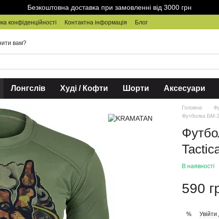
Безкоштовна доставка при замовленні від 3000 грн
ка конфіденційності
Контактна інформація
Блог
нити вам?
Лонгслів
Худі / Кофти
Шорти
Аксесуари
Головна
Ф
Футболка БМ-2
Футбо
Tactic
В наявності
590 г
Увійти
%