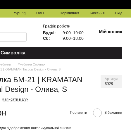
Порівняння
Укр
Eng
UAH
Бажання
Вхід
Графік роботи:
Мій кошик
Будні:
9:00–19:00
Сб:
9:00–18:00
Символіка
утболки
Футболка Coolmax
1 | KRAMATAN Tactical Design - Олива, S
лка БМ-21 | KRAMATAN
Артикул
6928
al Design - Олива, S
Написати відгук
рн
Порівняти
В бажання
для відображення накопичувальної знижки