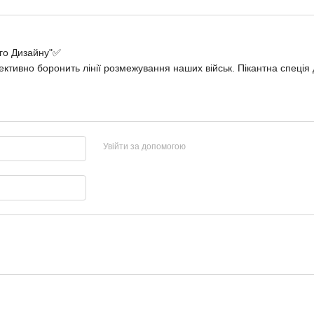
ого Дизайну"✅
тивно боронить лінії розмежування наших військ. Пікантна спеція 
Увійти за допомогою