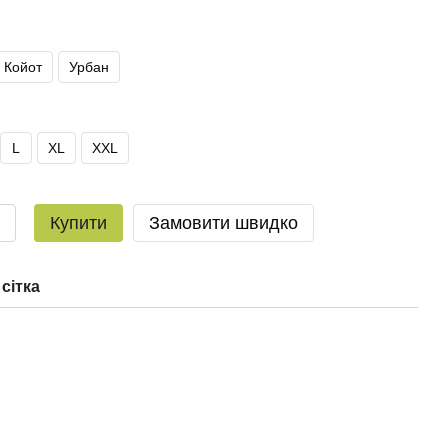
Койот
Урбан
L
XL
XXL
Купити
Замовити швидко
сітка