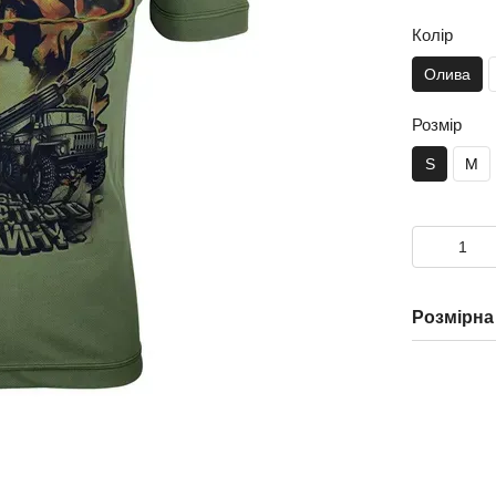
Колір
Олива
Розмір
S
M
Розмірна 