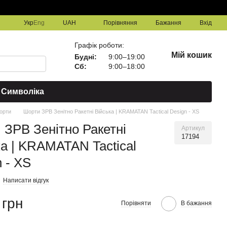
Порівняння
Укр
Eng
UAH
Бажання
Вхід
Графік роботи:
Мій кошик
Будні:
9:00–19:00
Сб:
9:00–18:00
Символіка
орти
Шорти ЗРВ Зенітно Ракетні Війська | KRAMATAN Tactical Design - XS
 ЗРВ Зенітно Ракетні
Артикул
17194
ка | KRAMATAN Tactical
 - XS
Написати відгук
 грн
Порівняти
В бажання