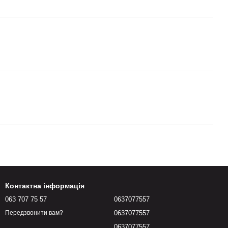
Контактна інформація
063 707 75 57
0637077557
0637077557
Передзвонити вам?
0637077557