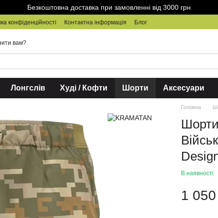
Безкоштовна доставка при замовленні від 3000 грн
ка конфіденційності
Контактна інформація
Блог
нити вам?
Лонгслів
Худі / Кофти
Шорти
Аксесуари
Головна
Ш
Шорти
Війсь
Design
В наявності
1 050