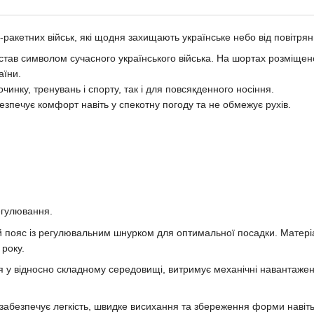
-ракетних військ, які щодня захищають українське небо від повітрян
став символом сучасного українського війська. На шортах розміщен
аїни.
очинку, тренувань і спорту, так і для повсякденного носіння.
езпечує комфорт навіть у спекотну погоду та не обмежує рухів.
егулювання.
й пояс із регулювальним шнурком для оптимальної посадки. Матеріал
року.
 у відносно складному середовищі, витримує механічні навантажен
я забезпечує легкість, швидке висихання та збереження форми навіт