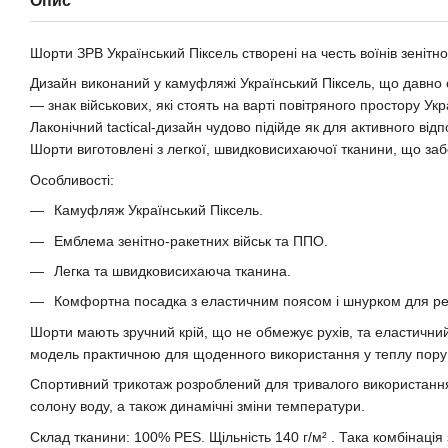
Опис
Шорти ЗРВ Український Піксель створені на честь воїнів зенітно
Дизайн виконаний у камуфляжі Український Піксель, що давно 
— знак військових, які стоять на варті повітряного простору Укр
Лаконічний tactical-дизайн чудово підійде як для активного відп
Шорти виготовлені з легкої, швидковисихаючої тканини, що заб
Особливості:
Камуфляж Український Піксель.
Емблема зенітно-ракетних військ та ППО.
Легка та швидковисихаюча тканина.
Комфортна посадка з еластичним поясом і шнурком для р
Шорти мають зручний крій, що не обмежує рухів, та еластични
модель практичною для щоденного використання у теплу пору 
Спортивний трикотаж розроблений для тривалого використання
солону воду, а також динамічні зміни температури.
Склад тканини: 100% PES. Щільність 140 г/м² . Така комбінаці